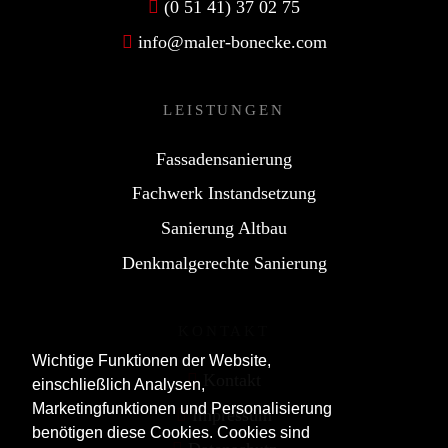
(0 51 41) 37 02 75
info@maler-bonecke.com
LEISTUNGEN
Fassadensanierung
Fachwerk Instandsetzung
Sanierung Altbau
Denkmalgerechte Sanierung
KONTAKT
Wichtige Funktionen der Website,
Wichtige Funktionen der Website,
Kontakt
einschließlich Analysen,
einschließlich Analysen,
Marketingfunktionen und Personalisierung
Marketingfunktionen und Personalisierung
Impressum
benötigen diese Cookies. Cookies sind
benötigen diese Cookies. Cookies sind