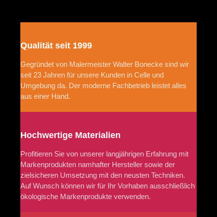
Beschichtung. Farb...
Qualität seit 1999
Gegründet von Malermeister Walter Bonecke sind wir
seit 23 Jahren für unsere Kunden in Celle und
Umgebung da. Der moderne Fachbetrieb leistet alles
aus einer Hand.
Hochwertige Materialien
Profitieren Sie von unserer langjährigen Erfahrung mit
Markenprodukten namhafter Hersteller sowie der
zielsicheren Umsetzung mit den neusten Techniken.
Auf Wunsch können wir für Ihr Vorhaben ausschließlich
ökologische Markenprodukte verwenden.