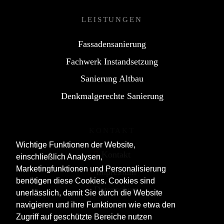
LEISTUNGEN
Fassadensanierung
Fachwerk Instandsetzung
Sanierung Altbau
Denkmalgerechte Sanierung
KONTAKT
Wichtige Funktionen der Website,
Wichtige Funktionen der Website,
Kontakt
einschließlich Analysen,
einschließlich Analysen,
Marketingfunktionen und Personalisierung
Marketingfunktionen und Personalisierung
Impressum
benötigen diese Cookies. Cookies sind
benötigen diese Cookies. Cookies sind
Datenschutz
unerlässlich, damit Sie durch die Website
unerlässlich, damit Sie durch die Website
navigieren und ihre Funktionen wie etwa den
navigieren und ihre Funktionen wie etwa den
Zugriff auf geschützte Bereiche nutzen
Zugriff auf geschützte Bereiche nutzen